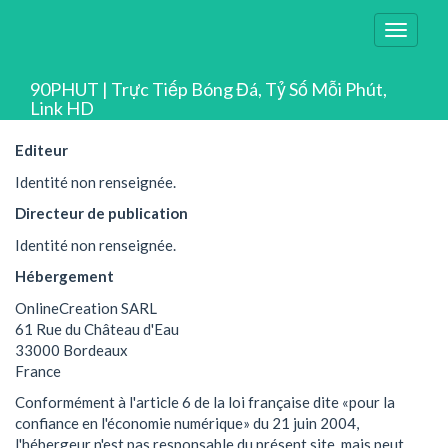
Toggle
navigat
90PHUT | Trực Tiếp Bóng Đá, Tỷ Số Mỗi Phút,
Link HD
Editeur
Identité non renseignée.
Directeur de publication
Identité non renseignée.
Hébergement
OnlineCreation SARL
61 Rue du Château d'Eau
33000 Bordeaux
France
Conformément à l'article 6 de la loi française dite «pour la
confiance en l'économie numérique» du 21 juin 2004,
l'hébergeur n'est pas responsable du présent site, mais peut